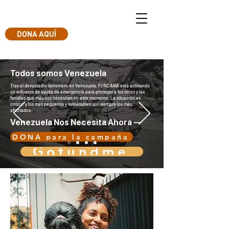
DONA AQUÍ
Todos somos Venezuela
Tras el devastador terremoto en Venezuela, FUNDANA está activando
un esfuerzo de ayuda de emergencia para proteger a los niños y las
familias que más nos necesitan en este momento. La situación es
crítica, y los más pequeños y vulnerables son siempre los más
afectados.
Venezuela Nos Necesita Ahora —
DONA para la campaña
Gofundme