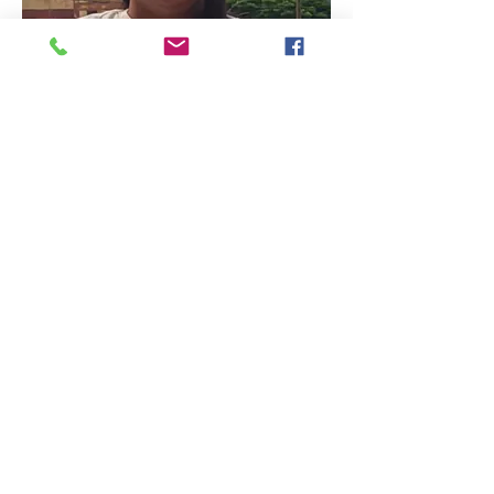
de crianza y cuidado de niños, niñas y
adolescentes. Mediante talleres de
crianza positiva, asesoría psicosocial y
actividades
preventivas, el programa promueve el
desarrollo de habilidades parentales y
educativas, fomenta ambientes seguros y
respetuosos, y fortalece la colaboración
entre familias y centros educativos.
Aprendiendo a la crianza
positiva
Fundana, a través de su programa
PROFAM COMUNITARIO, ofrece talleres
de crianza positiva dirigido a familias en
las comunidades, con el propósito de
fortalecer los vínculos familiares y
promover prácticas de cuidado
respetuoso y afectivo.
Estos talleres brindan herramientas