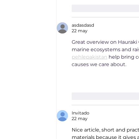
Me gusta
Reaccionar
asdasdasd
22 may
Great overview on Hauraki Gu
marine ecosystems and rais
pehlepakistan
 help bring 
causes we care about.
Me gusta
Reaccionar
Invitado
22 may
Nice article, short and pract
materials because it gives 