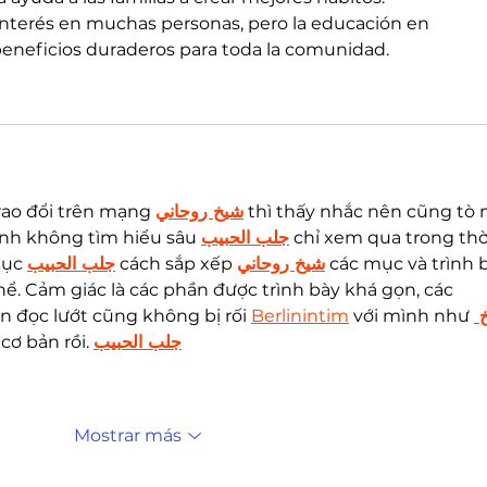
interés en muchas personas, pero la educación en 
eneficios duraderos para toda la comunidad.
rao đổi trên mạng 
شيخ روحاني
 thì thấy nhắc nên cũng tò 
ình không tìm hiểu sâu 
جلب الحبيب
 chỉ xem qua trong thờ
ục 
جلب الحبيب
 cách sắp xếp 
شيخ روحاني
 các mục và trình 
ể. Cảm giác là các phần được trình bày khá gọn, các 
n đọc lướt cũng không bị rối 
Berlinintim
 với mình như 
خ
cơ bản rồi. 
جلب الحبيب
Mostrar más