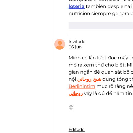
loteria
 también despierta 
nutrición siempre genera b
Me gusta
Reaccionar
Invitado
06 jun
Mình có lần lướt đọc mấy t
mở ra xem thử cho biết. M
gian ngắn để quan sát bố c
nội 
شيخ روحاني
 dung tổng th
Berlinintim
 mục rõ ràng nê
روحاني
 vậy là đủ để nắm tin 
😍
Editado