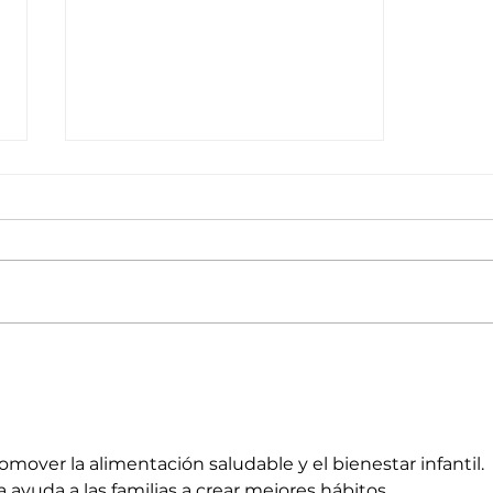
Manejo seguro de la higiene
menstrual
omover la alimentación saludable y el bienestar infantil. 
 ayuda a las familias a crear mejores hábitos. 