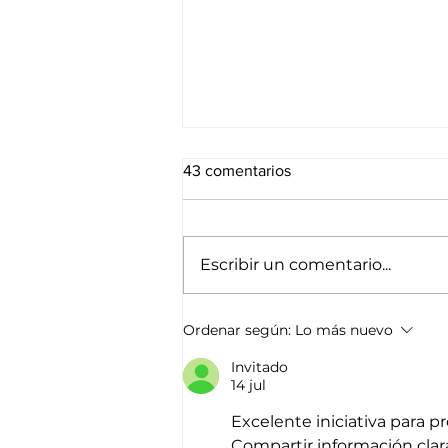
43 comentarios
Escribir un comentario...
Identificación de la
Ordenar según:
Lo más nuevo
desnutrición agúda usando la
cinta MUAC
Invitado
14 jul
Excelente iniciativa para pr
Compartir información clara